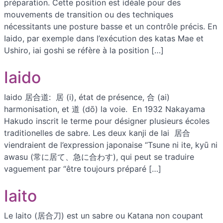
préparation. Cette position est idéale pour des
mouvements de transition ou des techniques
nécessitants une posture basse et un contrôle précis. En
Iaido, par exemple dans l’exécution des katas Mae et
Ushiro, iai goshi se réfère à la position […]
Iaido
Iaido 居合道: 居 (i), état de présence, 合 (ai)
harmonisation, et 道 (dō) la voie. En 1932 Nakayama
Hakudo inscrit le terme pour désigner plusieurs écoles
traditionelles de sabre. Les deux kanji de Iai 居合
viendraient de l’expression japonaise “Tsune ni ite, kyū ni
awasu (常に居て、急に合わす), qui peut se traduire
vaguement par “être toujours préparé […]
Iaito
Le Iaito (居合刀) est un sabre ou Katana non coupant