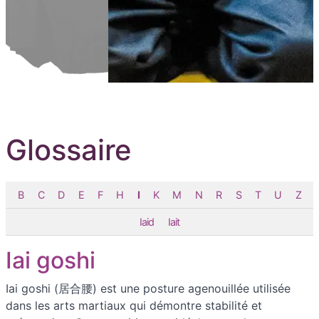
Aller au contenu principal
Glossaire
B
C
D
E
F
H
I
K
M
N
R
S
T
U
Z
Iaid
Iait
Iai goshi
Iai goshi (居合腰) est une posture agenouillée utilisée
dans les arts martiaux qui démontre stabilité et