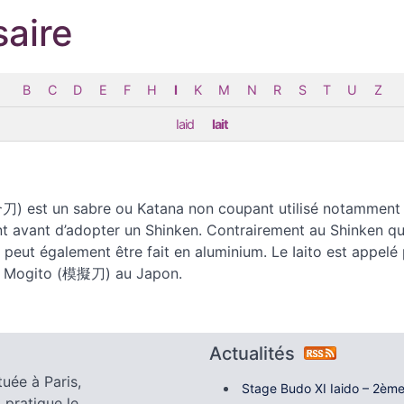
saire
B
C
D
E
F
H
I
K
M
N
R
S
T
U
Z
Iaid
Iait
合刀) est un sabre ou Katana non coupant utilisé notamment
nt avant d’adopter un Shinken. Contrairement au Shinken qu
to peut également être fait en aluminium. Le Iaito est appelé 
 Mogito (模擬刀) au Japon.
Actualités
tuée à Paris,
Stage Budo XI Iaido – 2ème
 pratique le