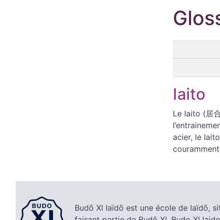
Glos
Iaito
Le Iaito (居
l’entraineme
acier, le Iai
couramment
Budō XI Iaïdō est une école de Iaïdō, si
faisant partie de Budō XI. Budo XI Iaido