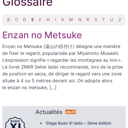
Glossaire
B
C
D
E
F
H
I
K
M
N
R
S
T
U
Z
Enzan no Metsuke
Enzan no Metsuke (遠山の目付け) désigne une manière
de fixer le regard, popularisée par Miyamoto Musashi.
L’expression signifie « regarder les montagnes au loin ».
Le livret ZNKR Seitei Iaido recommande, lors de la prise
de position en seiza, de diriger le regard vers une zone
située à 4 ou 5 mètres devant soi. On adopte alors
le enzan no metsuke, […]
Actualités
Stage Budo XI Iaido – 2ème édition