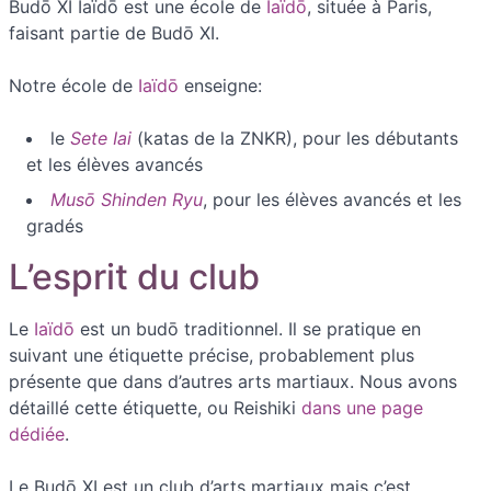
Budō XI Iaïdō est une école de
Iaïdō
, située à Paris,
faisant partie de Budō XI.
Notre école de
Iaïdō
enseigne:
le
Sete Iai
(katas de la ZNKR), pour les débutants
et les élèves avancés
Musō Shinden Ryu
, pour les élèves avancés et les
gradés
L’esprit du club
Le
Iaïdō
est un budō traditionnel. Il se pratique en
suivant une étiquette précise, probablement plus
présente que dans d’autres arts martiaux. Nous avons
détaillé cette étiquette, ou Reishiki
dans une page
dédiée
.
Le Budō XI est un club d’arts martiaux mais c’est