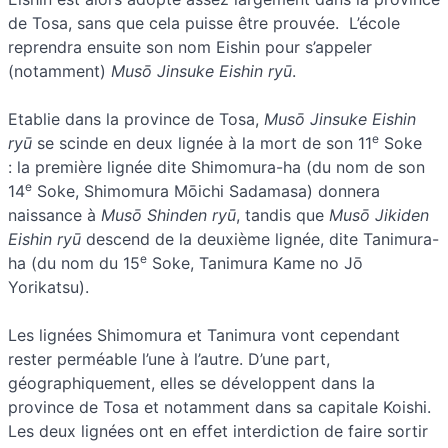
de Tosa, sans que cela puisse être prouvée. L’école
reprendra ensuite son nom Eishin pour s’appeler
(notamment)
Musō Jinsuke Eishin ryū
.
Etablie dans la province de Tosa,
Musō Jinsuke Eishin
e
ryū
se scinde en deux lignée à la mort de son 11
Soke
: la première lignée dite Shimomura-ha (du nom de son
e
14
Soke, Shimomura Mōichi Sadamasa) donnera
naissance à
Musō Shinden ryū
, tandis que
Musō Jikiden
Eishin ryū
descend de la deuxième lignée, dite Tanimura-
e
ha (du nom du 15
Soke, Tanimura Kame no Jō
Yorikatsu).
Les lignées Shimomura et Tanimura vont cependant
rester perméable l’une à l’autre. D’une part,
géographiquement, elles se développent dans la
province de Tosa et notamment dans sa capitale Koishi.
Les deux lignées ont en effet interdiction de faire sortir