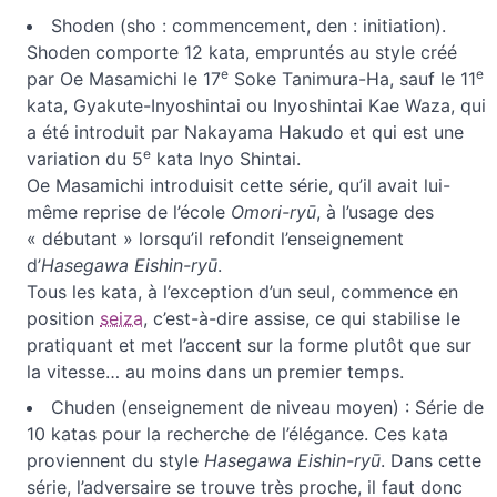
Shoden (sho : commencement, den : initiation).
Shoden comporte 12 kata, empruntés au style créé
e
e
par Oe Masamichi le 17
Soke Tanimura-Ha, sauf le 11
kata, Gyakute-Inyoshintai ou Inyoshintai Kae Waza, qui
a été introduit par Nakayama Hakudo et qui est une
e
variation du 5
kata Inyo Shintai.
Oe Masamichi introduisit cette série, qu’il avait lui-
même reprise de l’école
Omori-ryū
, à l’usage des
« débutant » lorsqu’il refondit l’enseignement
d’
Hasegawa Eishin-ryū
.
Tous les kata, à l’exception d’un seul, commence en
position
seiza
, c’est-à-dire assise, ce qui stabilise le
pratiquant et met l’accent sur la forme plutôt que sur
la vitesse… au moins dans un premier temps.
Chuden (enseignement de niveau moyen) : Série de
10 katas pour la recherche de l’élégance. Ces kata
proviennent du style
Hasegawa Eishin-ryū
. Dans cette
série, l’adversaire se trouve très proche, il faut donc