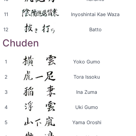
11
Inyoshintai Kae Waza
12
Batto
Chuden
1
Yoko Gumo
2
Tora Issoku
3
Ina Zuma
4
Uki Gumo
5
Yama Oroshi