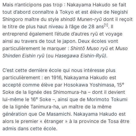
Mais n’anticipons pas trop : Nakayama Hakudo se fait
tout d’abord connaître à Tokyo et est élève de Negishi
Shingoro maître du style
shindō Munen-ryū
dont il reçoit
[1]
le titre de plus haut niveau à l’âge de 28 ans
. Il
entreprend également l’étude d’autres ryū et voyage
ainsi au travers de tout le japon. Deux écoles vont
particulièrement le marquer :
Shintō Muso ryū
et
Muso
Shinden Eishin ryū
(ou
Hasegawa Eishin-Ryū).
C’est cette dernière école qui nous intéresse plus
particulièrement : en 1916, Nakayama Hakudo est
e
accepté comme élève par Hosokawa Yoshimasa, 15
Soke de la lignée des Shimomura-ha – dont il devient
e
lui-même le 16
Soke –, ainsi que de Morimoto Tokumi
de la lignée Tanimura-ha, un maître de la même
génération que Oe Masamichi. Nakayama Hakudo est
alors le premier « étranger » à la province de Tosa être
admis dans cette école.