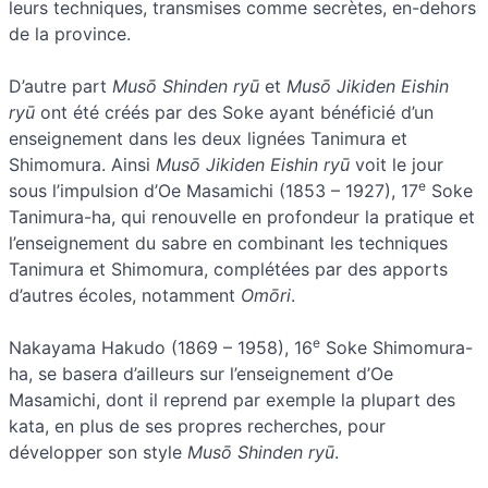
leurs techniques, transmises comme secrètes, en-dehors
de la province.
D’autre part
Musō Shinden ryū
et
Musō Jikiden Eishin
ryū
ont été créés par des Soke ayant bénéficié d’un
enseignement dans les deux lignées Tanimura et
Shimomura. Ainsi
Musō Jikiden Eishin ryū
voit le jour
e
sous l’impulsion d’Oe Masamichi (1853 – 1927), 17
Soke
Tanimura-ha, qui renouvelle en profondeur la pratique et
l’enseignement du sabre en combinant les techniques
Tanimura et Shimomura, complétées par des apports
d’autres écoles, notamment
Omōri
.
e
Nakayama Hakudo (1869 – 1958), 16
Soke Shimomura-
ha, se basera d’ailleurs sur l’enseignement d’Oe
Masamichi, dont il reprend par exemple la plupart des
kata, en plus de ses propres recherches, pour
développer son style
Musō Shinden ryū
.