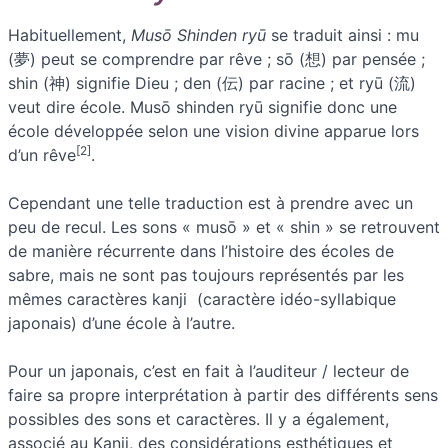
Habituellement,
Musō Shinden ryū
se traduit ainsi : mu
(夢) peut se comprendre par rêve ; sō (想) par pensée ;
shin (神) signifie Dieu ; den (伝) par racine ; et ryū (流)
veut dire école. Musō shinden ryū signifie donc une
école développée selon une vision divine apparue lors
[2]
d’un rêve
.
Cependant une telle traduction est à prendre avec un
peu de recul. Les sons « musō » et « shin » se retrouvent
de manière récurrente dans l’histoire des écoles de
sabre, mais ne sont pas toujours représentés par les
mêmes caractères kanji (caractère idéo-syllabique
japonais) d’une école à l’autre.
Pour un japonais, c’est en fait à l’auditeur / lecteur de
faire sa propre interprétation à partir des différents sens
possibles des sons et caractères. Il y a également,
associé au Kanji, des considérations esthétiques et