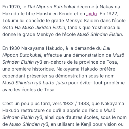
En 1920, le
Dai Nippon Butokukai
décerne à Nakayma
Hakudo le titre Hanshi en Kendo et en
Iaido
. En 1922,
Tokumi lui concède le grade Menkyo Kaiden dans l’école
Goto Ha Musō Jikiden Eishin
, tandis que Yoshimasa lui
donne le grade Menkyo de l’école
Musō Shinden Eishin
.
En 1930 Nakayama Hakudo, à la demande du
Dai
Nippon Butokukai,
effectue une démonstration de
Musō
Shinden Eishin ryū
en-dehors de la province de Tosa,
une première historique. Nakayama Hakudo préfère
cependant présenter sa démonstration sous le nom
Musō Shinden ryū batto-jutsu
pour éviter tout problème
avec les écoles de Tosa.
C’est un peu plus tard, vers 1932 / 1933, que Nakayama
Hakudo restructure ce qu’il a appris de l’école
Musō
Shinden Eishin ryū
, ainsi que d’autres écoles, sous le nom
de
Muso Shinden ryū
, en utilisant le Kenji pour vision ou