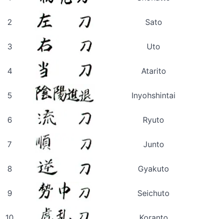
2
Sato
3
Uto
4
Atarito
5
Inyohshintai
6
Ryuto
7
Junto
8
Gyakuto
9
Seichuto
10
Koranto