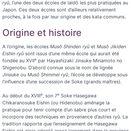
ryū
, l’une des deux écoles de Iaïdō les plus pratiquées au
Japon. Ces deux écoles sont d’ailleurs relativement
proches, à la fois par leur origine et des kata communs.
Origine et histoire
A l’origine, les écoles
Musō Shinden ryū
et
Musō Jikiden
Eishin ryū
sont issus d’une même école qui aurait été
e
fondée au XVII
par Hayashizaki Jinsuke Minamoto no
Shigenobu. D’abord connue sous le nom de lignée
Jinsuke
ou
Musō Shimmei ryū
, l’école se développe sous
l’influence d’une succession de Soke (grands maîtres).
e
e
Au début du XVIII
, son 7
Soke Hasegawa
Chikaranosuke Eishin (ou Hidenobu) aménage la
pratique pour tenir compte d’un sabre plus court et
incorpore des techniques en provenance d’autres ryū. La
tradition rapporte que l’enseignement de Hasegawa
Eishin est alors adopté assez largement dans la province