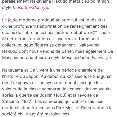
parallèlement Nakayama Hakudo mettait au point son
style
Musō Shinden ryū
.
Le
Iaido
moderne pratiqué aujourd’hui est le résultat
d’une profonde transformation de l’enseignement des
e
écoles de sabre anciennes au tout début du XX
siècle.
Si cette transformation est une œuvre forcément
collective, deux figures se détachent : Nakayama
Hakudo dont nous venons de parler, mais également Oe
Masamichi fondateur du style
Musō Jikkiden Eishin ryū
.
Nakayama et Oe vivent à une période charnière de
e
l’histoire du Japon. Au début du XX
siècle, le Shogunat
des Tokugawa et son système féodal ainsi que les
valeurs de la classe samouraï deviennent des souvenirs
après la guerre de
Boshi
n (1868) et la révolte de
Satsuma (1877). Les samouraïs qui ont refusés leur
modernisation forcée sous l’ère Meiji et l’intégration à la
société civile ont été marginalisés.