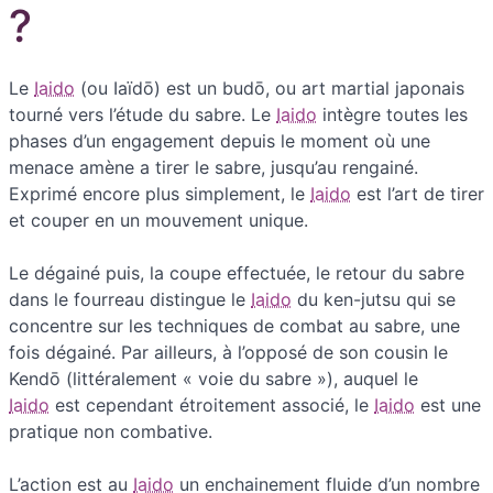
?
Le
Iaido
(ou Iaïdō) est un budō, ou art martial japonais
tourné vers l’étude du sabre. Le
Iaido
intègre toutes les
phases d’un engagement depuis le moment où une
menace amène a tirer le sabre, jusqu’au rengainé.
Exprimé encore plus simplement, le
Iaido
est l’art de tirer
et couper en un mouvement unique.
Le dégainé puis, la coupe effectuée, le retour du sabre
dans le fourreau distingue le
Iaido
du ken-jutsu qui se
concentre sur les techniques de combat au sabre, une
fois dégainé. Par ailleurs, à l’opposé de son cousin le
Kendō (littéralement « voie du sabre »), auquel le
Iaido
est cependant étroitement associé, le
Iaido
est une
pratique non combative.
L’action est au
Iaido
un enchainement fluide d’un nombre