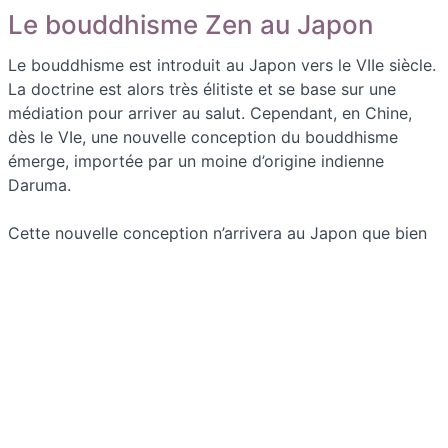
Le bouddhisme Zen au Japon
Le bouddhisme est introduit au Japon vers le VIIe siècle.
La doctrine est alors très élitiste et se base sur une
médiation pour arriver au salut. Cependant, en Chine,
dès le VIe, une nouvelle conception du bouddhisme
émerge, importée par un moine d’origine indienne
Daruma.
Cette nouvelle conception n’arrivera au Japon que bien
plus tard, au XIIIe, lorsque de nombreux moines Chan
immigrent devant l’invasion Moghol. Ce nouveau
bouddhisme, appelé Zen, prend ensuite son essor au
Japon sous l’ère Muromachi, au XIVe.
Le bouddhisme Zen insiste sur l’importance de la
méditation (dhyäna en sanskrit, chan en chinois et zen
en japonais) comme voie d’accès à l’éveil, sans recourir