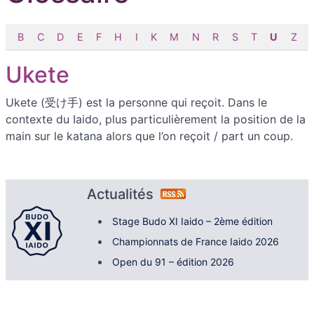
B
C
D
E
F
H
I
K
M
N
R
S
T
U
Z
Ukete
Ukete (受け手) est la personne qui reçoit. Dans le
contexte du Iaido, plus particulièrement la position de la
main sur le katana alors que l’on reçoit / part un coup.
Actualités
Stage Budo XI Iaido – 2ème édition
Championnats de France Iaido 2026
Open du 91 – édition 2026