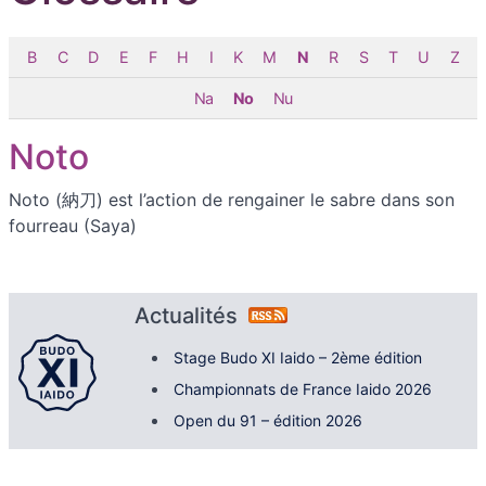
B
C
D
E
F
H
I
K
M
N
R
S
T
U
Z
Na
No
Nu
Noto
Noto (納刀) est l’action de rengainer le sabre dans son
fourreau (Saya)
Actualités
Stage Budo XI Iaido – 2ème édition
Championnats de France Iaido 2026
Open du 91 – édition 2026