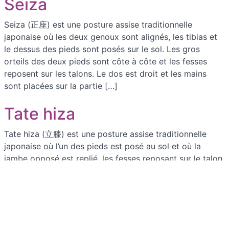
Seiza
Seiza (正座) est une posture assise traditionnelle
japonaise où les deux genoux sont alignés, les tibias et
le dessus des pieds sont posés sur le sol. Les gros
orteils des deux pieds sont côte à côte et les fesses
reposent sur les talons. Le dos est droit et les mains
sont placées sur la partie […]
Tate hiza
Tate hiza (立膝) est une posture assise traditionnelle
japonaise où l’un des pieds est posé au sol et où la
jambe opposé est replié, les fesses reposant sur le talon.
En Iaido, le plus généralement, c’est le pied gauche qui
touche le sol et les fesses reposent donc sur le talon de
la jambe droite. […]
Tomete