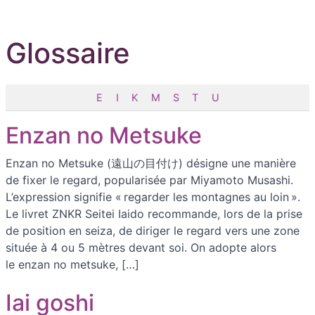
Glossaire
E
I
K
M
S
T
U
Enzan no Metsuke
Enzan no Metsuke (遠山の目付け) désigne une manière
de fixer le regard, popularisée par Miyamoto Musashi.
L’expression signifie « regarder les montagnes au loin ».
Le livret ZNKR Seitei Iaido recommande, lors de la prise
de position en seiza, de diriger le regard vers une zone
située à 4 ou 5 mètres devant soi. On adopte alors
le enzan no metsuke, […]
Iai goshi