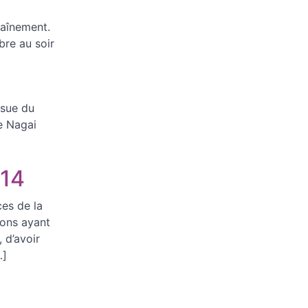
raînement.
bre au soir
ssue du
e Nagai
014
ces de la
tions ayant
, d’avoir
…]