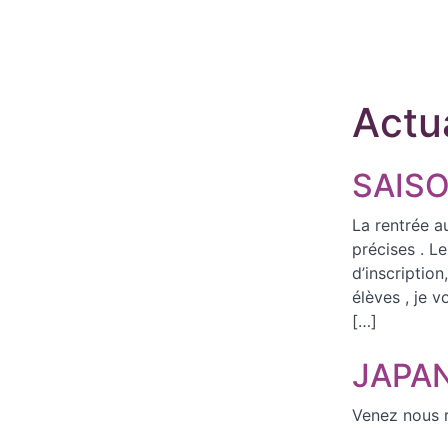
Actu
SAISO
La rentrée a
précises . L
d’inscriptio
élèves , je 
[…]
JAPA
Venez nous 