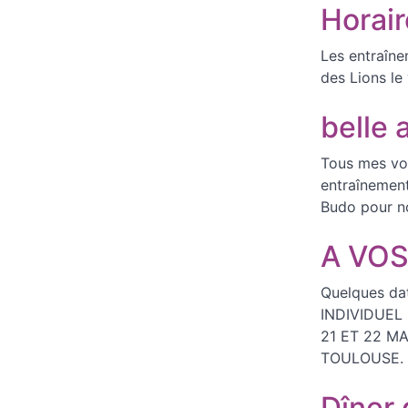
Horair
Les entraîne
des Lions le
belle
Tous mes voe
entraînement
Budo pour no
A VO
Quelques da
INDIVIDUEL 
21 ET 22 M
TOULOUSE. 
Dîner