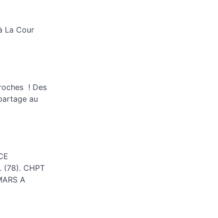
 à La Cour
proches ! Des
partage au
NCE
 (78). CHPT
MARS A