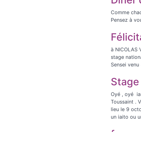
Comme chaque
Pensez à vou
Félici
à NICOLAS V
stage nation
Sensei venu 
Stage 
Oyé , oyé ia
Toussaint . V
lieu le 9 oct
un iaito ou 
forum