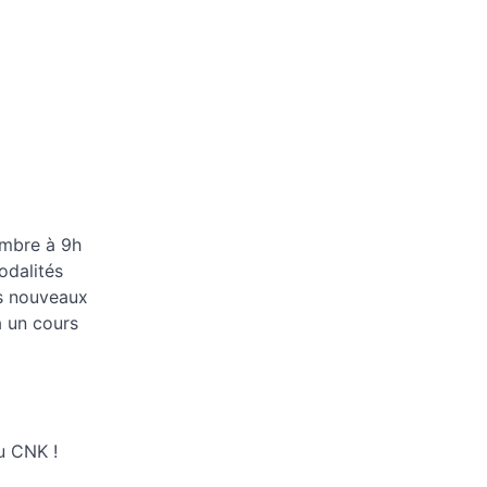
embre à 9h
odalités
es nouveaux
à un cours
u CNK !