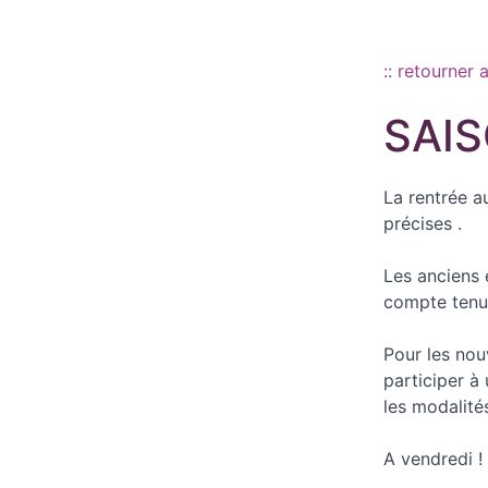
Aller au contenu principal
:: retourner 
SAIS
La rentrée a
précises .
Les anciens 
compte tenu 
Pour les nou
participer à 
les modalités
A vendredi !