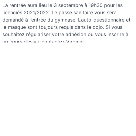
La rentrée aura lieu le 3 septembre à 19h30 pour les
licenciés 2021/2022. Le passe sanitaire vous sera
demandé à l’entrée du gymnase. L’auto-questionnaire et
le masque sont toujours requis dans le dojo. Si vous
souhaitez régulariser votre adhésion ou vous inscrire à
un cours d’essai, contactez Virginie.
L’année est terminée !
L’année s’est terminée samedi avec une bonne session
de travail, toujours dans la bonne humeur. Quelques
entraînements d’été pour les actuels licenciés et ce sera
la rentrée. Pour les cours d’essai et les prises de licence,
contacter Virginie.
Reprise des cours le 11 juin
!!!