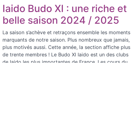
Iaido Budo XI : une riche et
belle saison 2024 / 2025
La saison s’achève et retraçons ensemble les moments
marquants de notre saison. Plus nombreux que jamais,
plus motivés aussi. Cette année, la section affiche plus
de trente membres ! Le Budo XI Iaido est un des clubs
de Iaido les plus importantes de France. Les cours du
vendredi et du samedi font régulièrement salle comble,
[…]
Championnat de France
Iaido 2025
Le Budo XI Iaido affiche une forte présence au
Championnat de France Iaido 2025, organisé les 12 et 13
avril au centre sportif Gilbert Noël à Saint-Maur-des-