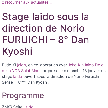
:: retourner aux actualités ::
Stage Iaido sous la
direction de Norio
FURUICHI – 8° Dan
Kyoshi
Budo XI
Iaido
, en collaboration avec
Icho Kin Iaido Dojo
de la VGA Saint Maur
, organise le dimanche 18 janvier un
stage
Iaido
ouvert sous la direction de Norio Furuichi
ème
Sensei – 8
Dan Kyoshi.
Programme
ZNKR Seitei
Iaido