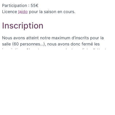
Participation : 55€
Licence
Iaido
pour la saison en cours.
Inscription
Nous avons atteint notre maximum d’inscrits pour la
salle (60 personnes…), nous avons donc fermé les
inscriptions. Nous tenons cependant une liste d’attente.
Nous
écrire pour en bénéficier
. Nous vous contacterons
une semaine avant l’évènement pour vous confirmer
votre participation.
Contact
Pour tout contact, nous écrire à
stage@budo11-
iaido.com
.
--