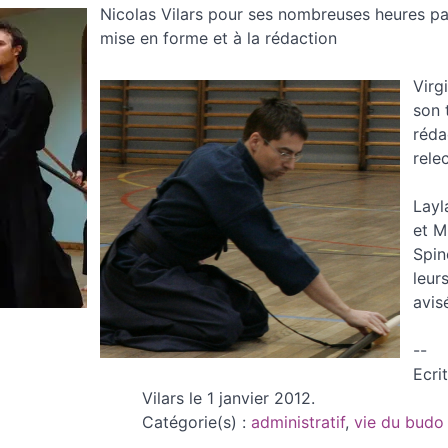
Nicolas Vilars pour ses nombreuses heures pa
mise en forme et à la rédaction
Virg
son 
réda
rele
Layl
et M
Spin
leur
avis
--
Ecri
Vilars le 1 janvier 2012.
Catégorie(s) :
administratif
,
vie du budo