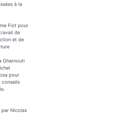
ssées à la
inie Fiot pour
travail de
ction et de
cture
a Gharnouti
ichel
osa pour
s conseils
és.
t par Nicolas