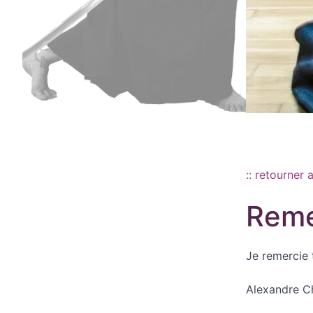
Aller au contenu principal
:: retourner 
Reme
Je remercie t
Alexandre Ch