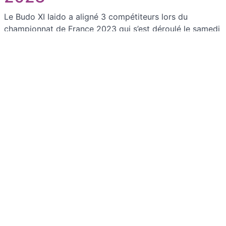
Le Budo XI Iaido a aligné 3 compétiteurs lors du
championnat de France 2023 qui s’est déroulé le samedi
11 mars à Lamorlaye, dans l’Oise. Les braves étaient
Daniela en catégorie 1e Dan, Hocine en catégorie 5e
Dan et Nicolas, catégorie 4e Dan. Journée 2-en-1
puisque, immédiatement après les individuels, se sont
tenue la compétition […]
8e édition de l’open du 77
Dimanche 18 décembre s’est déroulé le traditionnel Open
de Iaido du 77. Le Budo XI était à nouveau présent cette
année avec Hocine (juge et compétiteur), Daniela et
Nicolas. Hocine et Nicolas ont respectivement terminé
médaille d’or et médaille de bronze en catégorie 4e Dan.
Championnat de France