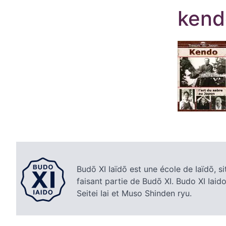
kend
Budō XI Iaïdō est une école de Iaïdō, si
faisant partie de Budō XI. Budo XI Iaido
Seitei Iai et Muso Shinden ryu.