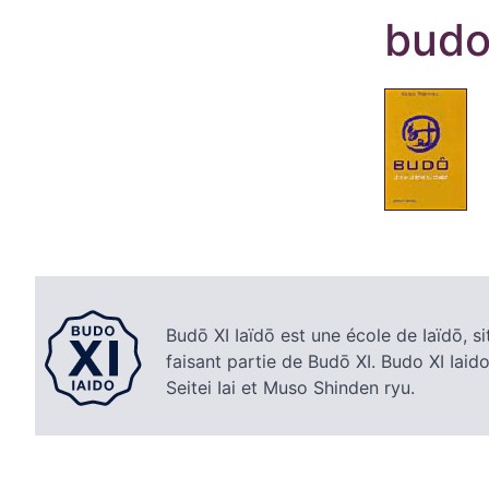
bud
Budō XI Iaïdō est une école de Iaïdō, si
faisant partie de Budō XI. Budo XI Iaido
Seitei Iai et Muso Shinden ryu.