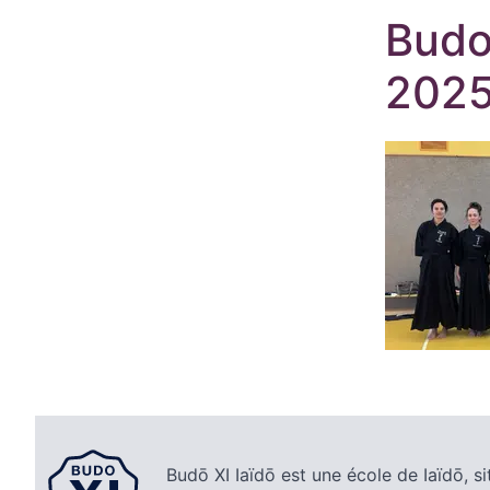
Budo
202
Budō XI Iaïdō est une école de Iaïdō, si