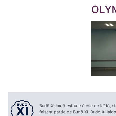
OLY
Budō XI Iaïdō est une école de Iaïdō, si
faisant partie de Budō XI. Budo XI Iaido