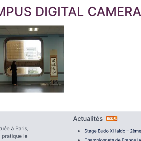
MPUS DIGITAL CAMER
Actualités
tuée à Paris,
Stage Budo XI Iaido – 2ème
 pratique le
Championnats de France I