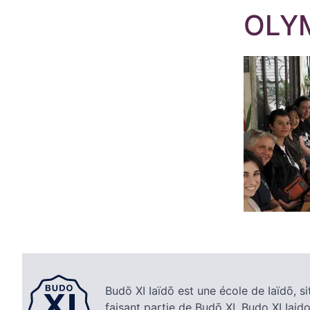
OLY
Budō XI Iaïdō est une école de Iaïdō, si
faisant partie de Budō XI. Budo XI Iaido