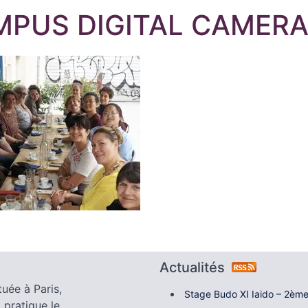
MPUS DIGITAL CAMER
Actualités
tuée à Paris,
Stage Budo XI Iaido – 2ème
 pratique le