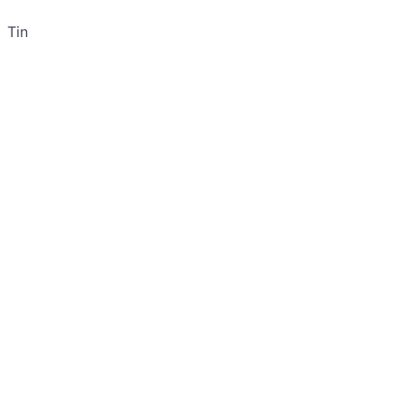
Tin
--
Ecrit par Nicolas Vilars le 29 décembre 2013.