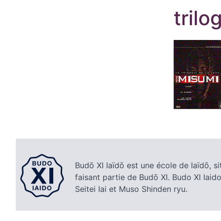
trilo
Budō XI Iaïdō est une école de Iaïdō, si
faisant partie de Budō XI. Budo XI Iaido
Seitei Iai et Muso Shinden ryu.