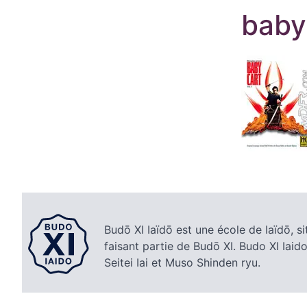
baby
Budō XI Iaïdō est une école de Iaïdō, si
faisant partie de Budō XI. Budo XI Iaido
Seitei Iai et Muso Shinden ryu.